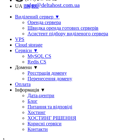
sales@deltahost.com.ua
UA
EN
RU
Виділений сервер
▼
Оренда сервера
Швидка оренда готових серверів
Асистент підбору виділеного сервера
VPS
Cloud storage
Сервіси
▼
MySQL CS
Redis CS
Домени
▼
Реєстрація домену
Перенесення домену
Оплата
Інформація
▼
Дата-центри
Блог
Питання та відповіді
Хостинг
ХОСТИНГ РІШЕННЯ
Корисні сервіси
Контакти
1