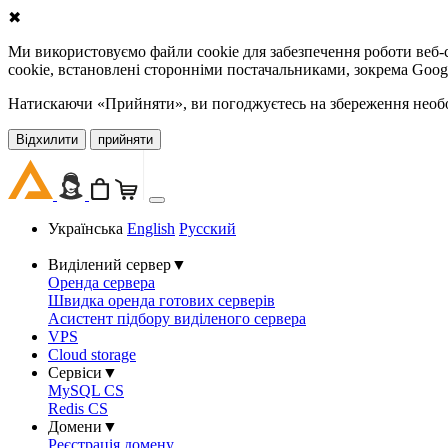
✖
Ми використовуємо файли cookie для забезпечення роботи веб-с
cookie, встановлені сторонніми постачальниками, зокрема Goog
Натискаючи «Прийняти», ви погоджуєтесь на збереження необов
Відхилити
прийняти
Українська
English
Русский
Виділений сервер
▼
Оренда сервера
Швидка оренда готових серверів
Асистент підбору виділеного сервера
VPS
Cloud storage
Сервіси
▼
MySQL CS
Redis CS
Домени
▼
Реєстрація домену