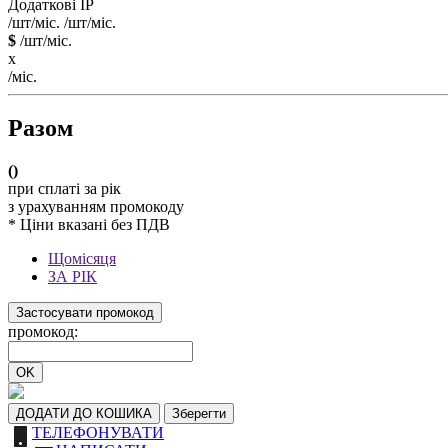
Додаткові IP
/шт/міс.
/шт/міс.
$
/шт/міс.
x
/міс.
Разом
(
)
при сплаті за рік
з урахуванням промокоду
* Ціни вказані без ПДВ
Щомісяця
ЗА РІК
Застосувати промокод
промокод:
OK
ДОДАТИ ДО КОШИКА
Зберегти
ТЕЛЕФОНУВАТИ