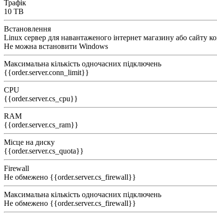
Трафік
10 TB
Встановлення
Linux сервер для навантаженого інтернет магазину або сайту ко
Не можна встановити Windows
Максимальна кількість одночасних підключень
{{order.server.conn_limit}}
CPU
{{order.server.cs_cpu}}
RAM
{{order.server.cs_ram}}
Місце на диску
{{order.server.cs_quota}}
Firewall
Не обмежено
{{order.server.cs_firewall}}
Максимальна кількість одночасних підключень
Не обмежено
{{order.server.cs_firewall}}