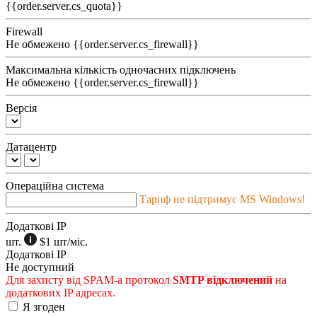
{{order.server.cs_quota}}
Firewall
Не обмежено
{{order.server.cs_firewall}}
Максимальна кількість одночасних підключень
Не обмежено
{{order.server.cs_firewall}}
Версія
Датацентр
Операційна система
Тариф не підтримує MS Windows!
Додаткові IP
шт.
$1
шт/міс.
Додаткові IP
Не доступний
Для захисту від SPAM-а протокол
SMTP відключений
на
додаткових IP адресах.
Я згоден