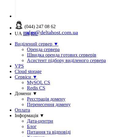
(044) 247 08 62
sales@deltahost.com.ua
UA
EN
RU
Виділений сервер
▼
Оренда сервера
Швидка оренда готових серверів
Асистент підбору виділеного сервера
VPS
Cloud storage
Сервіси
▼
MySQL CS
Redis CS
Домени
▼
Реєстрація домену
Перенесення домену
Оплата
Інформація
▼
Дата-центри
Блог
Питання та відповіді