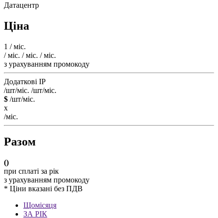
Датацентр
Ціна
1
/ міс.
/ міс.
/ міс.
/ міс.
з урахуванням промокоду
Додаткові IP
/шт/міс.
/шт/міс.
$
/шт/міс.
x
/міс.
Разом
(
)
при сплаті за рік
з урахуванням промокоду
* Ціни вказані без ПДВ
Щомісяця
ЗА РІК