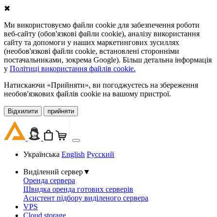
✖
Ми використовуємо файли cookie для забезпечення роботи
веб-сайту (обов'язкові файли cookie), аналізу використання
сайту та допомоги у наших маркетингових зусиллях
(необов'язкові файли cookie, встановлені сторонніми
постачальниками, зокрема Google). Більш детальна інформація
у
Політиці використання файлів cookie.
Натискаючи «Прийняти», ви погоджуєтесь на збереження
необов'язкових файлів cookie на вашому пристрої.
Відхилити
прийняти
Українська
English
Русский
Виділений сервер
▼
Оренда сервера
Швидка оренда готових серверів
Асистент підбору виділеного сервера
VPS
Cloud storage