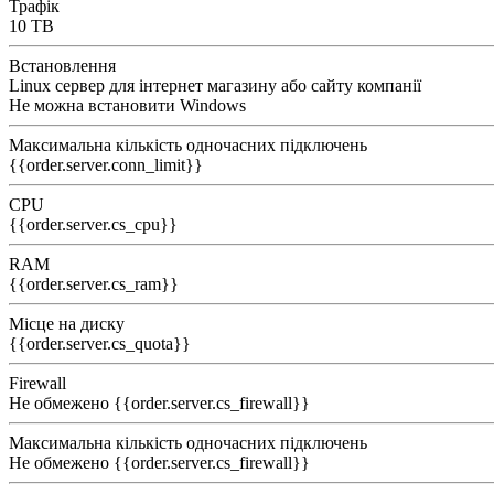
Трафік
10 TB
Встановлення
Linux сервер для інтернет магазину або сайту компанії
Не можна встановити Windows
Максимальна кількість одночасних підключень
{{order.server.conn_limit}}
CPU
{{order.server.cs_cpu}}
RAM
{{order.server.cs_ram}}
Місце на диску
{{order.server.cs_quota}}
Firewall
Не обмежено
{{order.server.cs_firewall}}
Максимальна кількість одночасних підключень
Не обмежено
{{order.server.cs_firewall}}