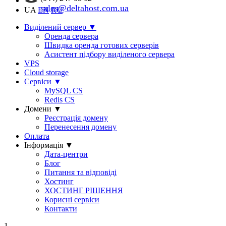
sales@deltahost.com.ua
UA
EN
RU
Виділений сервер
▼
Оренда сервера
Швидка оренда готових серверів
Асистент підбору виділеного сервера
VPS
Cloud storage
Сервіси
▼
MySQL CS
Redis CS
Домени
▼
Реєстрація домену
Перенесення домену
Оплата
Інформація
▼
Дата-центри
Блог
Питання та відповіді
Хостинг
ХОСТИНГ РІШЕННЯ
Корисні сервіси
Контакти
1