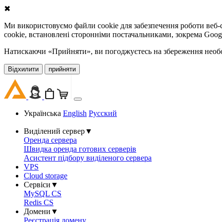
✖
Ми використовуємо файли cookie для забезпечення роботи веб-с
cookie, встановлені сторонніми постачальниками, зокрема Goog
Натискаючи «Прийняти», ви погоджуєтесь на збереження необов
Відхилити
прийняти
Українська
English
Русский
Виділений сервер
▼
Оренда сервера
Швидка оренда готових серверів
Асистент підбору виділеного сервера
VPS
Cloud storage
Сервіси
▼
MySQL CS
Redis CS
Домени
▼
Реєстрація домену