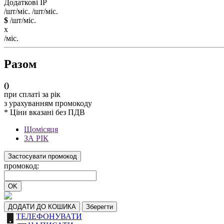
Додаткові IP
/шт/міс.
/шт/міс.
$
/шт/міс.
x
/міс.
Разом
(
)
при сплаті за рік
з урахуванням промокоду
* Ціни вказані без ПДВ
Щомісяця
ЗА РІК
Застосувати промокод
промокод:
OK
ДОДАТИ ДО КОШИКА
Зберегти
ТЕЛЕФОНУВАТИ