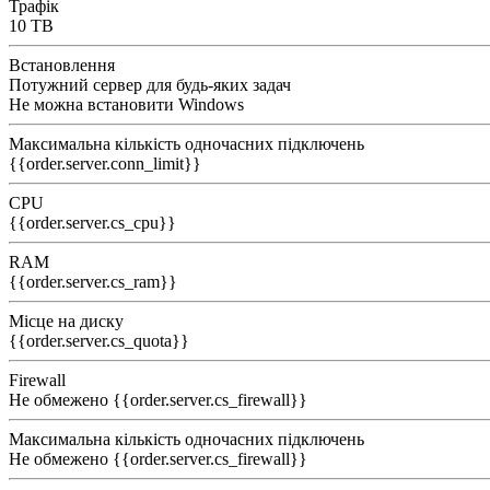
Трафік
10 TB
Встановлення
Потужний сервер для будь-яких задач
Не можна встановити Windows
Максимальна кількість одночасних підключень
{{order.server.conn_limit}}
CPU
{{order.server.cs_cpu}}
RAM
{{order.server.cs_ram}}
Місце на диску
{{order.server.cs_quota}}
Firewall
Не обмежено
{{order.server.cs_firewall}}
Максимальна кількість одночасних підключень
Не обмежено
{{order.server.cs_firewall}}