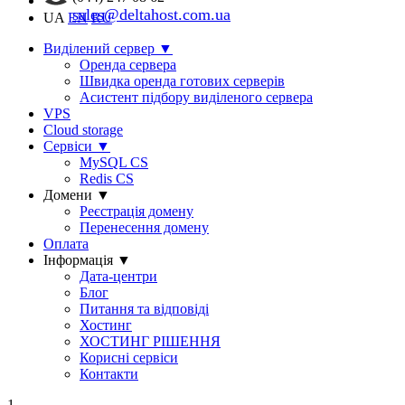
sales@deltahost.com.ua
UA
EN
RU
Виділений сервер
▼
Оренда сервера
Швидка оренда готових серверів
Асистент підбору виділеного сервера
VPS
Cloud storage
Сервіси
▼
MySQL CS
Redis CS
Домени
▼
Реєстрація домену
Перенесення домену
Оплата
Інформація
▼
Дата-центри
Блог
Питання та відповіді
Хостинг
ХОСТИНГ РІШЕННЯ
Корисні сервіси
Контакти
1