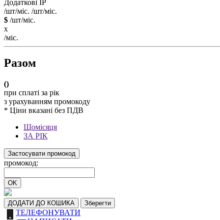
Додаткові IP
/шт/міс.
/шт/міс.
$
/шт/міс.
x
/міс.
Разом
(
)
при сплаті за рік
з урахуванням промокоду
* Ціни вказані без ПДВ
Щомісяця
ЗА РІК
Застосувати промокод
промокод:
OK
ДОДАТИ ДО КОШИКА
Зберегти
ТЕЛЕФОНУВАТИ