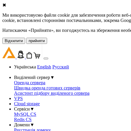
✖
Ми використовуємо файли cookie для забезпечення роботи веб-с
cookie, встановлені сторонніми постачальниками, зокрема Goog
Натискаючи «Прийняти», ви погоджуєтесь на збереження необов
Відхилити
прийняти
Українська
English
Русский
Виділений сервер
▼
Оренда сервера
Швидка оренда готових серверів
Асистент підбору виділеного сервера
VPS
Cloud storage
Сервіси
▼
MySQL CS
Redis CS
Домени
▼
Реєстрація домену