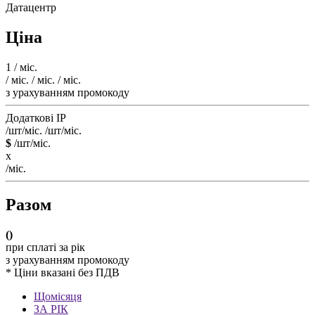
Датацентр
Ціна
1
/ міс.
/ міс.
/ міс.
/ міс.
з урахуванням промокоду
Додаткові IP
/шт/міс.
/шт/міс.
$
/шт/міс.
x
/міс.
Разом
(
)
при сплаті за рік
з урахуванням промокоду
* Ціни вказані без ПДВ
Щомісяця
ЗА РІК