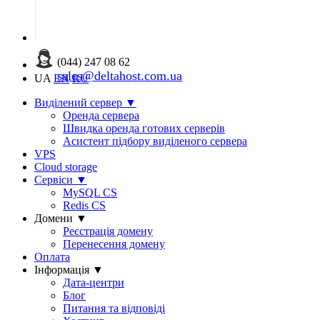
(044) 247 08 62
sales@deltahost.com.ua
UA
EN
RU
Виділений сервер
▼
Оренда сервера
Швидка оренда готових серверів
Асистент підбору виділеного сервера
VPS
Cloud storage
Сервіси
▼
MySQL CS
Redis CS
Домени
▼
Реєстрація домену
Перенесення домену
Оплата
Інформація
▼
Дата-центри
Блог
Питання та відповіді