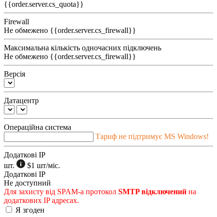
{{order.server.cs_quota}}
Firewall
Не обмежено
{{order.server.cs_firewall}}
Максимальна кількість одночасних підключень
Не обмежено
{{order.server.cs_firewall}}
Версія
Датацентр
Операційна система
Тариф не підтримує MS Windows!
Додаткові IP
шт.
$1
шт/міс.
Додаткові IP
Не доступний
Для захисту від SPAM-а протокол
SMTP відключений
на
додаткових IP адресах.
Я згоден