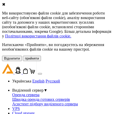
✖
Ми використовуємо файли cookie для забезпечення роботи
веб-сайту (обов'язкові файли cookie), аналізу використання
сайту та допомоги у наших маркетингових зусиллях
(необов'язкові файли cookie, встановлені сторонніми
постачальниками, зокрема Google). Більш детальна інформація
у
Політиці використання файлів cookie.
Натискаючи «Прийняти», ви погоджуєтесь на збереження
необов'язкових файлів cookie на вашому пристрої.
Відхилити
прийняти
Українська
English
Русский
Виділений сервер
▼
Оренда сервера
Швидка оренда готових серверів
Асистент підбору виділеного сервера
VPS
Cloud storage