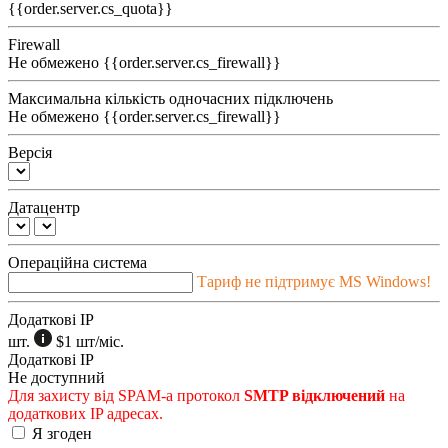
{{order.server.cs_quota}}
Firewall
Не обмежено
{{order.server.cs_firewall}}
Максимальна кількість одночасних підключень
Не обмежено
{{order.server.cs_firewall}}
Версія
Датацентр
Операційна система
Тариф не підтримує MS Windows!
Додаткові IP
шт.
$1
шт/міс.
Додаткові IP
Не доступний
Для захисту від SPAM-а протокол
SMTP відключений
на
додаткових IP адресах.
Я згоден