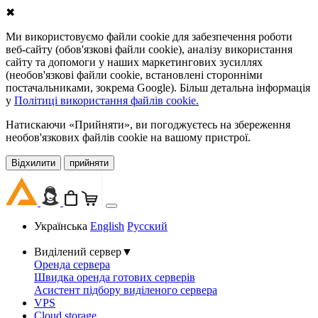
✖
Ми використовуємо файли cookie для забезпечення роботи
веб-сайту (обов'язкові файли cookie), аналізу використання
сайту та допомоги у наших маркетингових зусиллях
(необов'язкові файли cookie, встановлені сторонніми
постачальниками, зокрема Google). Більш детальна інформація
у
Політиці використання файлів cookie.
Натискаючи «Прийняти», ви погоджуєтесь на збереження
необов'язкових файлів cookie на вашому пристрої.
Відхилити
прийняти
Українська
English
Русский
Виділений сервер
▼
Оренда сервера
Швидка оренда готових серверів
Асистент підбору виділеного сервера
VPS
Cloud storage