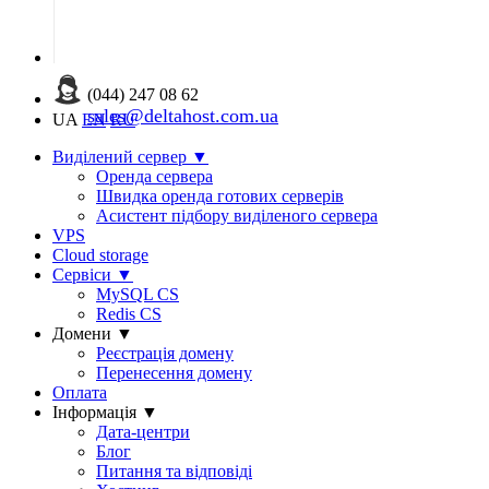
(044) 247 08 62
sales@deltahost.com.ua
UA
EN
RU
Виділений сервер
▼
Оренда сервера
Швидка оренда готових серверів
Асистент підбору виділеного сервера
VPS
Cloud storage
Сервіси
▼
MySQL CS
Redis CS
Домени
▼
Реєстрація домену
Перенесення домену
Оплата
Інформація
▼
Дата-центри
Блог
Питання та відповіді