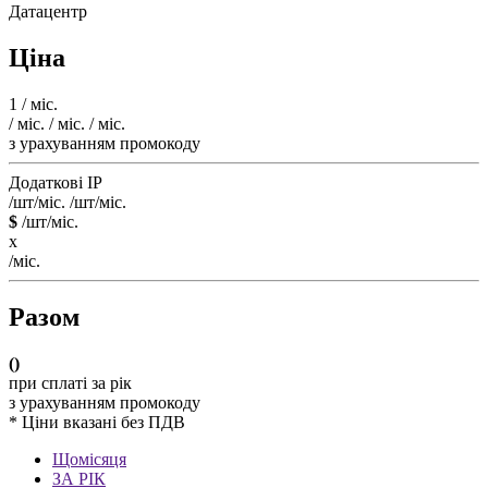
Датацентр
Ціна
1
/ міс.
/ міс.
/ міс.
/ міс.
з урахуванням промокоду
Додаткові IP
/шт/міс.
/шт/міс.
$
/шт/міс.
x
/міс.
Разом
(
)
при сплаті за рік
з урахуванням промокоду
* Ціни вказані без ПДВ
Щомісяця
ЗА РІК