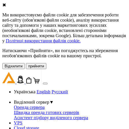
✖
Ми використовуємо файли cookie для забезпечення роботи
веб-сайту (обов'язкові файли cookie), аналізу використання
сайту та допомоги у наших маркетингових зусиллях
(необов'язкові файли cookie, встановлені сторонніми
постачальниками, зокрема Google). Більш детальна інформація
у
Політиці використання файлів cookie.
Натискаючи «Прийняти», ви погоджуєтесь на збереження
необов'язкових файлів cookie на вашому пристрої.
Відхилити
прийняти
Українська
English
Русский
Виділений сервер
▼
Оренда сервера
Швидка оренда готових серверів
Асистент підбору виділеного сервера
VPS
Cloud storage