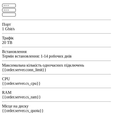
Порт
1 Gbit/s
Трафік
20 TB
Встановлення
Термін встановлення: 1-14 робочих днів
Максимальна кількість одночасних підключень
{{order.server.conn_limit}}
CPU
{{order.server.cs_cpu}}
RAM
{{order.server.cs_ram}}
Місце на диску
{{order.server.cs_quota}}