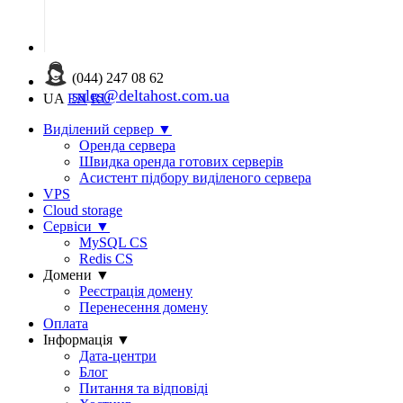
(044) 247 08 62
sales@deltahost.com.ua
UA
EN
RU
Виділений сервер
▼
Оренда сервера
Швидка оренда готових серверів
Асистент підбору виділеного сервера
VPS
Cloud storage
Сервіси
▼
MySQL CS
Redis CS
Домени
▼
Реєстрація домену
Перенесення домену
Оплата
Інформація
▼
Дата-центри
Блог
Питання та відповіді