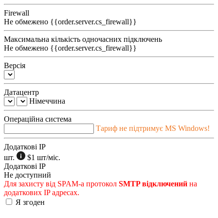
Firewall
Не обмежено
{{order.server.cs_firewall}}
Максимальна кількість одночасних підключень
Не обмежено
{{order.server.cs_firewall}}
Версія
Датацентр
Німеччина
Операційна система
Тариф не підтримує MS Windows!
Додаткові IP
шт.
$1
шт/міс.
Додаткові IP
Не доступний
Для захисту від SPAM-а протокол
SMTP відключений
на
додаткових IP адресах.
Я згоден