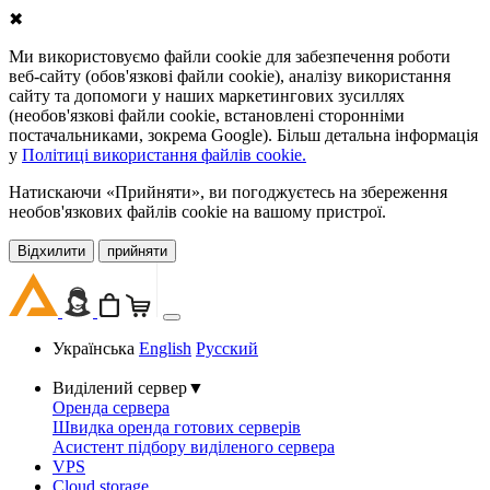
✖
Ми використовуємо файли cookie для забезпечення роботи
веб-сайту (обов'язкові файли cookie), аналізу використання
сайту та допомоги у наших маркетингових зусиллях
(необов'язкові файли cookie, встановлені сторонніми
постачальниками, зокрема Google). Більш детальна інформація
у
Політиці використання файлів cookie.
Натискаючи «Прийняти», ви погоджуєтесь на збереження
необов'язкових файлів cookie на вашому пристрої.
Відхилити
прийняти
Українська
English
Русский
Виділений сервер
▼
Оренда сервера
Швидка оренда готових серверів
Асистент підбору виділеного сервера
VPS
Cloud storage