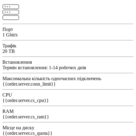
Порт
1 Gbit/s
Трафік
20 TB
Встановлення
Термін встановлення: 1-14 робочих днів
Максимальна кількість одночасних підключень
{{order.server.conn_limit}}
CPU
{{order.server.cs_cpu}}
RAM
{{order.server.cs_ram}}
Місце на диску
{{order.server.cs_quota}}