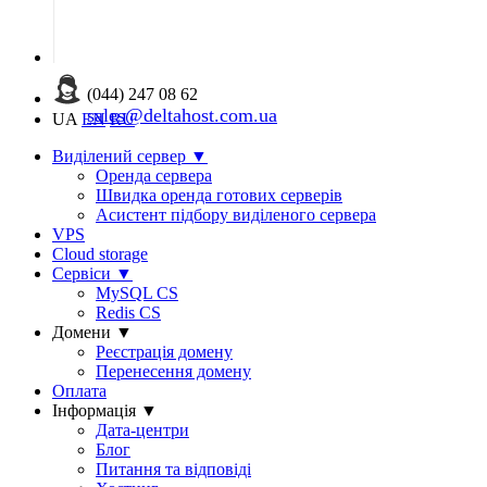
(044) 247 08 62
sales@deltahost.com.ua
UA
EN
RU
Виділений сервер
▼
Оренда сервера
Швидка оренда готових серверів
Асистент підбору виділеного сервера
VPS
Cloud storage
Сервіси
▼
MySQL CS
Redis CS
Домени
▼
Реєстрація домену
Перенесення домену
Оплата
Інформація
▼
Дата-центри
Блог
Питання та відповіді