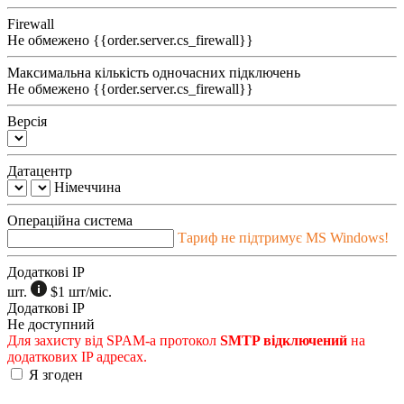
Firewall
Не обмежено
{{order.server.cs_firewall}}
Максимальна кількість одночасних підключень
Не обмежено
{{order.server.cs_firewall}}
Версія
Датацентр
Німеччина
Операційна система
Тариф не підтримує MS Windows!
Додаткові IP
шт.
$1
шт/міс.
Додаткові IP
Не доступний
Для захисту від SPAM-а протокол
SMTP відключений
на
додаткових IP адресах.
Я згоден