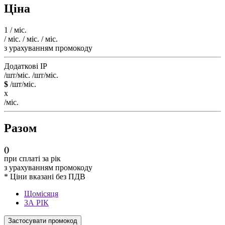
Ціна
1
/ міс.
/ міс.
/ міс.
/ міс.
з урахуванням промокоду
Додаткові IP
/шт/міс.
/шт/міс.
$
/шт/міс.
x
/міс.
Разом
(
)
при сплаті за рік
з урахуванням промокоду
* Ціни вказані без ПДВ
Щомісяця
ЗА РІК
Застосувати промокод