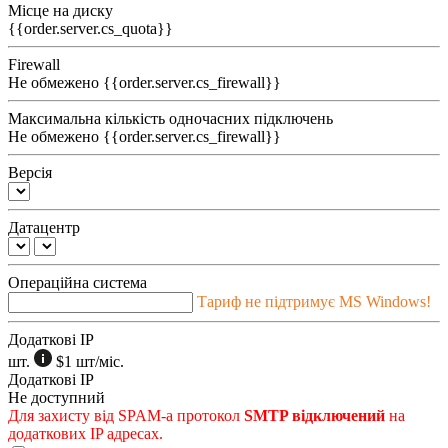
Місце на диску
{{order.server.cs_quota}}
Firewall
Не обмежено
{{order.server.cs_firewall}}
Максимальна кількість одночасних підключень
Не обмежено
{{order.server.cs_firewall}}
Версія
Датацентр
Операційна система
Тариф не підтримує MS Windows!
Додаткові IP
шт.
$1
шт/міс.
Додаткові IP
Не доступний
Для захисту від SPAM-а протокол
SMTP відключений
на
додаткових IP адресах.