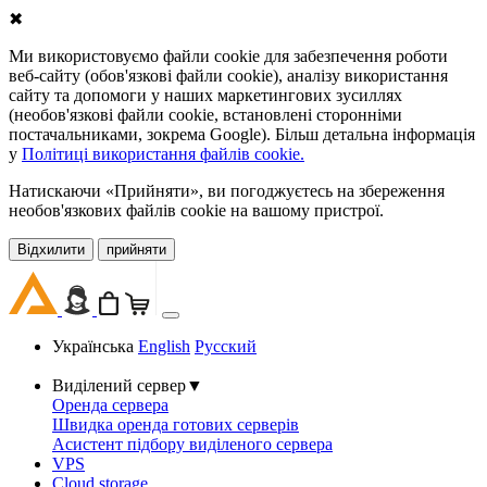
✖
Ми використовуємо файли cookie для забезпечення роботи
веб-сайту (обов'язкові файли cookie), аналізу використання
сайту та допомоги у наших маркетингових зусиллях
(необов'язкові файли cookie, встановлені сторонніми
постачальниками, зокрема Google). Більш детальна інформація
у
Політиці використання файлів cookie.
Натискаючи «Прийняти», ви погоджуєтесь на збереження
необов'язкових файлів cookie на вашому пристрої.
Відхилити
прийняти
Українська
English
Русский
Виділений сервер
▼
Оренда сервера
Швидка оренда готових серверів
Асистент підбору виділеного сервера
VPS
Cloud storage