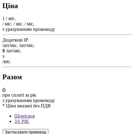
Ціна
1
/ міс.
/ міс.
/ міс.
/ міс.
з урахуванням промокоду
Додаткові IP
/шт/міс.
/шт/міс.
$
/шт/міс.
x
/міс.
Разом
(
)
при сплаті за рік
з урахуванням промокоду
* Ціни вказані без ПДВ
Щомісяця
ЗА РІК
Застосувати промокод