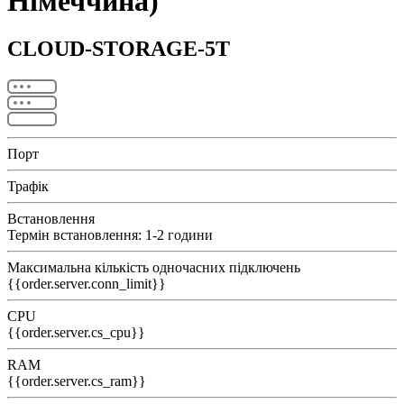
Німеччина)
CLOUD-STORAGE-5T
Порт
Трафік
Встановлення
Термін встановлення: 1-2 години
Максимальна кількість одночасних підключень
{{order.server.conn_limit}}
CPU
{{order.server.cs_cpu}}
RAM
{{order.server.cs_ram}}