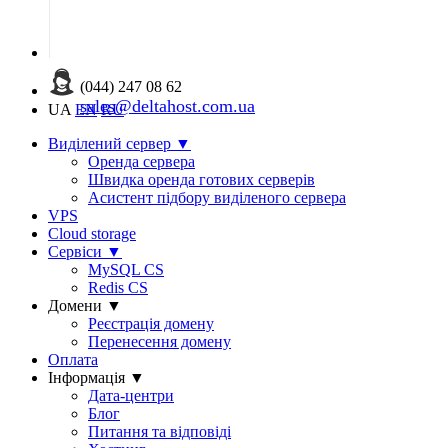
(044) 247 08 62
sales@deltahost.com.ua
UA
EN
RU
Виділений сервер
▼
Оренда сервера
Швидка оренда готових серверів
Асистент підбору виділеного сервера
VPS
Cloud storage
Сервіси
▼
MySQL CS
Redis CS
Домени
▼
Реєстрація домену
Перенесення домену
Оплата
Інформація
▼
Дата-центри
Блог
Питання та відповіді